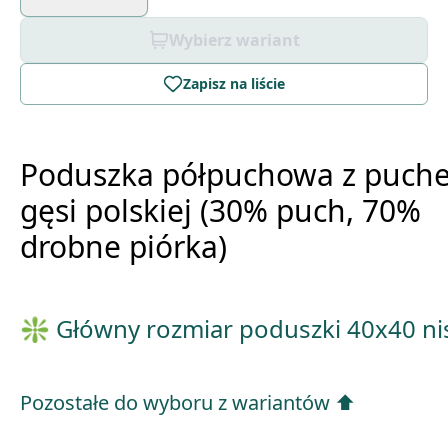
Wybierz wariant
Zapisz na liście
Poduszka półpuchowa z puch
gęsi polskiej (30% puch, 70%
drobne piórka)
❇️ Główny rozmiar poduszki 40x40 ni
Pozostałe do wyboru z wariantów ⬆️