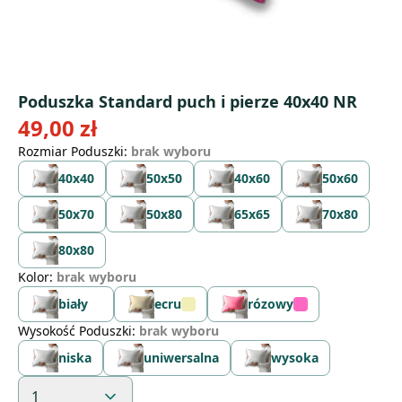
Poduszka Standard puch i pierze 40x40 NR
49,00 zł
Rozmiar Poduszki
:
brak wyboru
40x40
50x50
40x60
50x60
50x70
50x80
65x65
70x80
80x80
Kolor
:
brak wyboru
biały
ecru
rózowy
Wysokość Poduszki
:
brak wyboru
niska
uniwersalna
wysoka
1