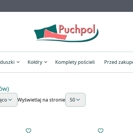
duszki
Kołdry
Komplety pościeli
Przed zaku
duszka Standard
Kołdra Puchowa Standard
ów)
duszka Półpuchowa Silver Syberyjski
Kołdra Puchowa Syberyjska
ąco
Wyświetlaj na stronie
50
duszka Puchowa VIP
Kołdra Puchowa VIP
duszka Puchowa Royal
Kołdra Półpuchowa Silver Syberyjska
Kołdra Puchowa Royal