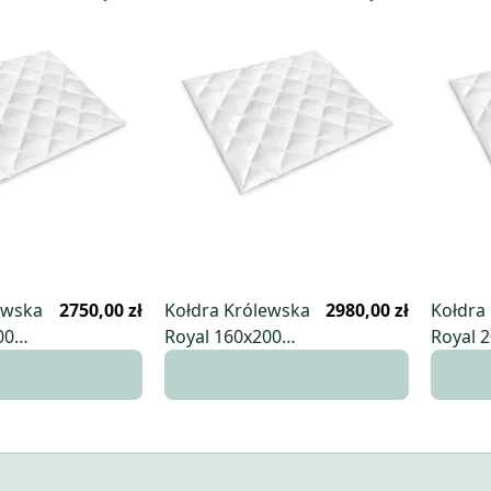
ewska
2750,00 zł
Kołdra Królewska
2980,00 zł
Kołdra
00
Royal 160x200
Royal 
całoroczna
całoro