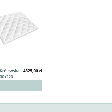
 Królewska
4325,00 zł
200x220
czna